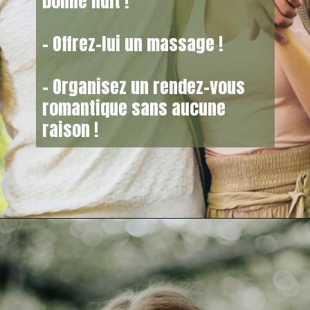
bonne nuit !
– Offrez-lui un massage !
– Organisez un rendez-vous
romantique sans aucune
raison !
Opening
https://asafacon.fr/comment-surprendre-une-femme/