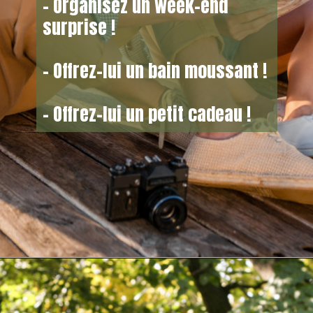
– Organisez un week-end
surprise !
– Offrez-lui un bain moussant !
– Offrez-lui un petit cadeau !
Opening
https://asafacon.fr/comment-surprendre-une-femme/