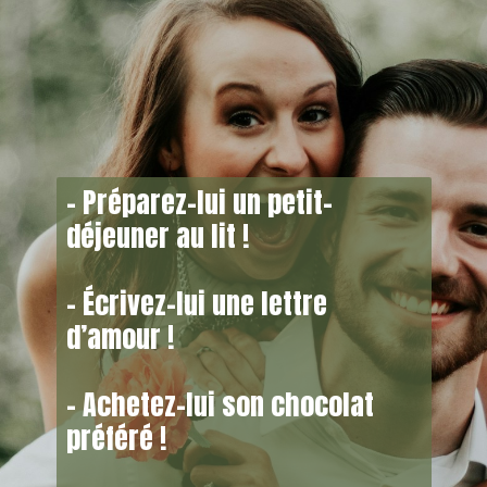
– Préparez-lui un petit-
déjeuner au lit !
– Écrivez-lui une lettre
d’amour !
– Achetez-lui son chocolat
préféré !