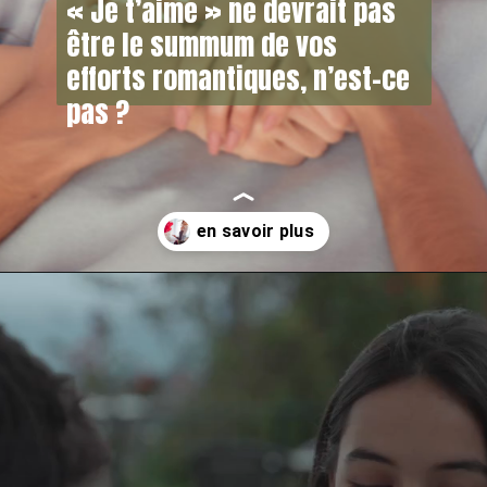
« Je t’aime » ne devrait pas
être le summum de vos
efforts romantiques, n’est-ce
pas ?
Opening
https://asafacon.fr/comment-surprendre-une-femme/