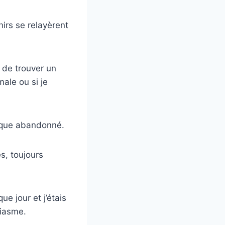
irs se relayèrent
 de trouver un
ale ou si je
resque abandonné.
s, toujours
ue jour et j’étais
siasme.