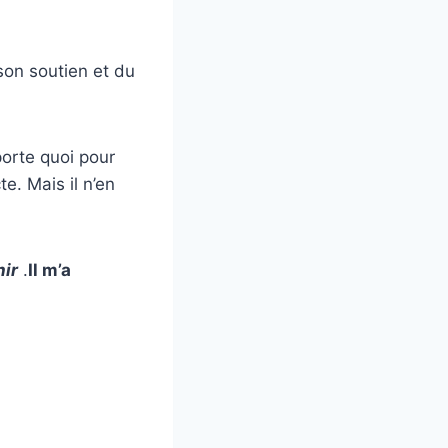
 son soutien et du
mporte quoi pour
te. Mais il n’en
hir
.
Il m’a