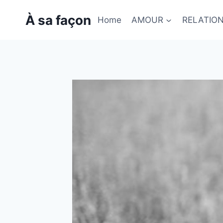
Skip
À sa façon
to
Home
AMOUR
RELATIO
content