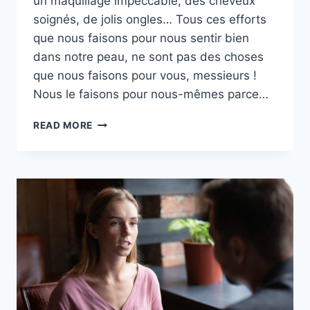
un maquillage impeccable, des cheveux
soignés, de jolis ongles… Tous ces efforts
que nous faisons pour nous sentir bien
dans notre peau, ne sont pas des choses
que nous faisons pour vous, messieurs !
Nous le faisons pour nous-mêmes parce…
6
READ MORE
CHOSES
QUE
LES
MECS
S’IMAGINENT
QUE
L’ON
FAIT
POUR
EUX
(ALORS
QUE