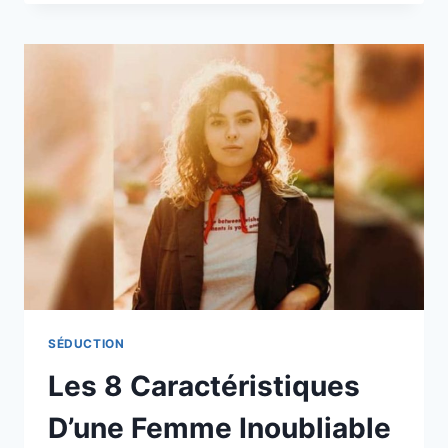
SE
DÉCHAÎNENT
POUR
LES
FEMMES
QUI
FONT
CES
5
PETITES
CHOSES
SÉDUCTION
Les 8 Caractéristiques
D’une Femme Inoubliable