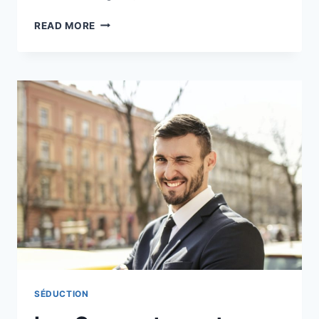
APPRENDRE
READ MORE
À
SE
DÉCRIRE
AVEC
HUMOUR
:
LES
FEMMES
QUI
OSENT
SÉDUCTION