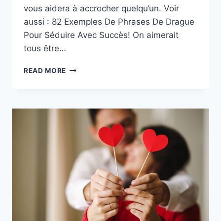
vous aidera à accrocher quelqu’un. Voir
aussi : 82 Exemples De Phrases De Drague
Pour Séduire Avec Succès! On aimerait
tous être…
JEUX
READ MORE
DE
SÉDUCTION
:
LES
BASES
POUR
BIEN
DÉMARRER