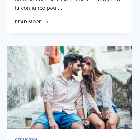
la confiance pour…
7
READ MORE
PETITES
ASTUCES
ADORABLES
POUR
LE
RENDRE
FOU
DE
TOI
SÉDUCTION