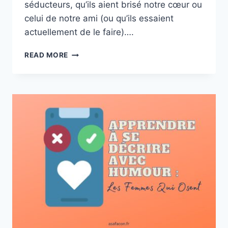
séducteurs, qu’ils aient brisé notre cœur ou
celui de notre ami (ou qu’ils essaient
actuellement de le faire)….
VOICI
READ MORE
10
MÉTHODES
POUR
SURPASSER
UN
SÉDUCTEUR
SUR
SON
PROPRE
TERRAIN