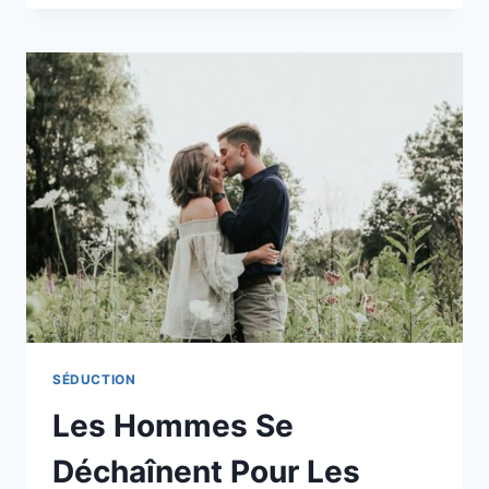
DE
FLIRT
AUXQUELLES
AUCUN
HOMME
NE
PEUT
RÉSISTER
SÉDUCTION
Les Hommes Se
Déchaînent Pour Les