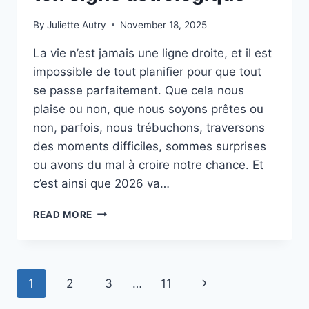
By
Juliette Autry
November 18, 2025
La vie n’est jamais une ligne droite, et il est
impossible de tout planifier pour que tout
se passe parfaitement. Que cela nous
plaise ou non, que nous soyons prêtes ou
non, parfois, nous trébuchons, traversons
des moments difficiles, sommes surprises
ou avons du mal à croire notre chance. Et
c’est ainsi que 2026 va…
2026
READ MORE
TE
RÉSERVE
UN
TOURNANT
Page
Next
1
2
3
…
11
INATTENDU,
SELON