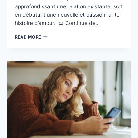
approfondissant une relation existante, soit
en débutant une nouvelle et passionnante
histoire d’amour. 📖 Continue de…
5
READ MORE
COUPLES
DE
SIGNES
ASTROLOGIQUES
QUI
SERONT
LE
COUPLE
PARFAIT
EN
2026