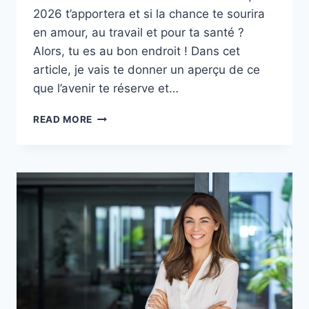
2026 t’apportera et si la chance te sourira
en amour, au travail et pour ta santé ?
Alors, tu es au bon endroit ! Dans cet
article, je vais te donner un aperçu de ce
que l’avenir te réserve et…
L’HOROSCOPE
READ MORE
ULTIME
DE
L’ANNÉE
POUR
TOUS
LES
SIGNES
ASTROLOGIQUES