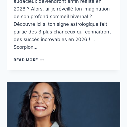
audacieux deviendront enfin réalité en
2026 ? Alors, ai-je réveillé ton imagination
de son profond sommeil hivernal ?
Découvre ici si ton signe astrologique fait
partie des 3 plus chanceux qui connaîtront
des succès incroyables en 2026 ! 1.
Scorpion…
2026
READ MORE
APPORTERA
D’INCROYABLES
SUCCÈS
À
CES
3
SIGNES
ASTROLOGIQUES
–
FAIS-
TU