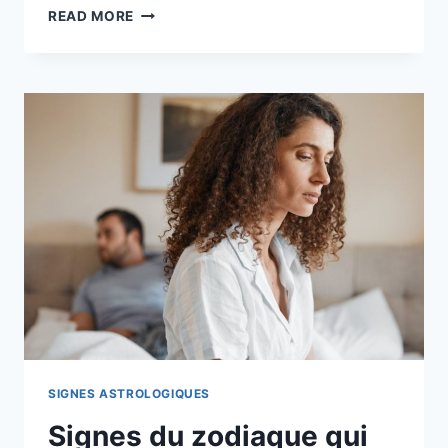
LES
READ MORE
3
LEÇONS
DE
VIE
ESSENTIELLES
POUR
TON
SIGNE
ASTROLOGIQUE
EN
2026
SIGNES ASTROLOGIQUES
Signes du zodiaque qui