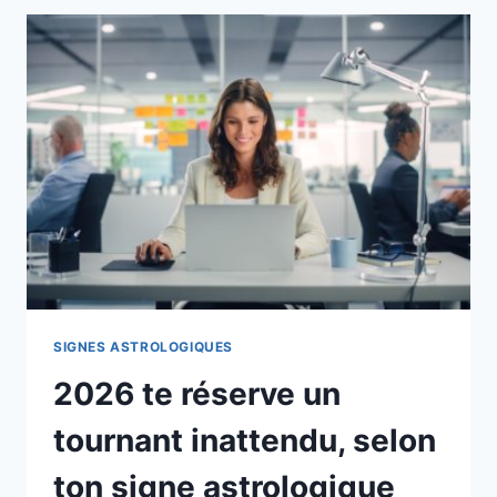
D’ANNÉE
METTRA
TON
SIGNE
DU
ZODIAQUE
À
L’ÉPREUVE
SIGNES ASTROLOGIQUES
2026 te réserve un
tournant inattendu, selon
ton signe astrologique