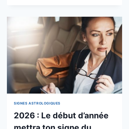
DE
VIE
DONT
TU
AS
BESOIN
POUR
2026,
SELON
TON
SIGNE
ASTROLOGIQUE
!
SIGNES ASTROLOGIQUES
2026 : Le début d’année
mettra ton signe du