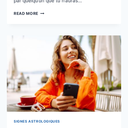
par quelqu’un que tu n’auras…
TON
READ MORE
PLUS
GRAND
CHAGRIN
D’AMOUR
EN
2026
SELON
TON
SIGNE
ASTROLOGIQUE
SIGNES ASTROLOGIQUES