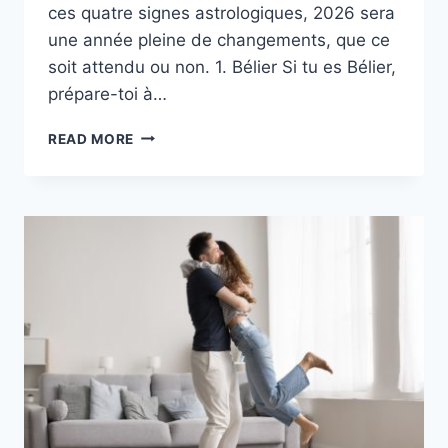
ces quatre signes astrologiques, 2026 sera
une année pleine de changements, que ce
soit attendu ou non. 1. Bélier Si tu es Bélier,
prépare-toi à…
4
READ MORE
SIGNES
ASTROLOGIQUES
QUI
VONT
BOULEVERSER
LEUR
VIE
EN
2026