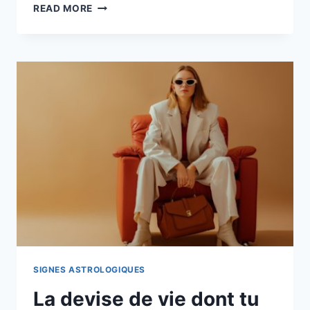
SIGNES
READ MORE
DU
ZODIAQUE
QUI
DEVRA
LAISSER
PARTIR
LEUR
PARTENAIRE
EN
2026
MALGRÉ
L’AMOUR
SIGNES ASTROLOGIQUES
La devise de vie dont tu