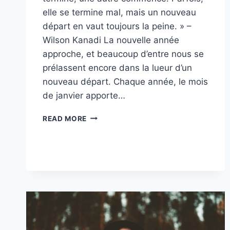
elle se termine mal, mais un nouveau
départ en vaut toujours la peine. » –
Wilson Kanadi La nouvelle année
approche, et beaucoup d’entre nous se
prélassent encore dans la lueur d’un
nouveau départ. Chaque année, le mois
de janvier apporte…
BONNE
READ MORE
ANNÉE
2026
:
DÉMARREZ
LE
NOUVEL
AN
DU
BON
PIED