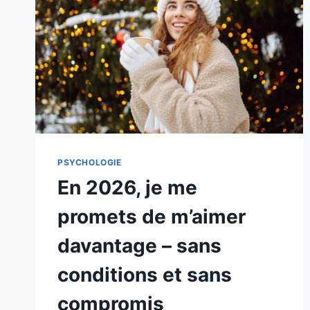
EN
PAIX
AVEC
MOI-
MÊME
PSYCHOLOGIE
En 2026, je me
promets de m’aimer
davantage – sans
conditions et sans
compromis