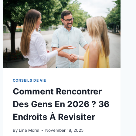
L’ANNÉE
DERNIÈRE
ET
QUI
VONT
M’AIDER
À
AFFRONTER
2026
CONSEILS DE VIE
Comment Rencontrer
Des Gens En 2026 ? 36
Endroits À Revisiter
By
Lina Morel
November 18, 2025