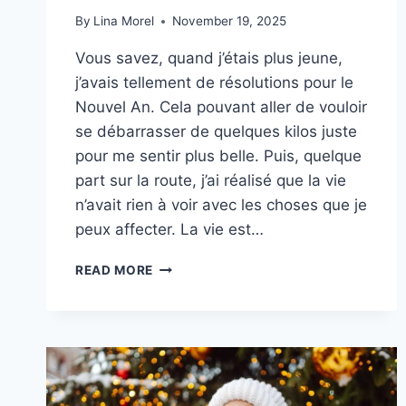
By
Lina Morel
November 19, 2025
Vous savez, quand j’étais plus jeune,
j’avais tellement de résolutions pour le
Nouvel An. Cela pouvant aller de vouloir
se débarrasser de quelques kilos juste
pour me sentir plus belle. Puis, quelque
part sur la route, j’ai réalisé que la vie
n’avait rien à voir avec les choses que je
peux affecter. La vie est…
EN
READ MORE
2026,
FINI
LES
SOUCIS,
J’APPRENDS
À
ÊTRE