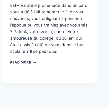
Est-ce qu’une promenade dans un parc
vous a déjà fait remonter le fil de vos
souvenirs, vous obligeant à penser à
l’époque où vous traîniez avec vos amis
? Patrick, votre voisin, Laure, votre
amoureuse du collège, ou Julien, qui
était assis à côté de vous dans le bus
scolaire ? Il se peut que…
COMMENT
READ MORE
RENCONTRER
DES
GENS
EN
2026
?
36
ENDROITS
À