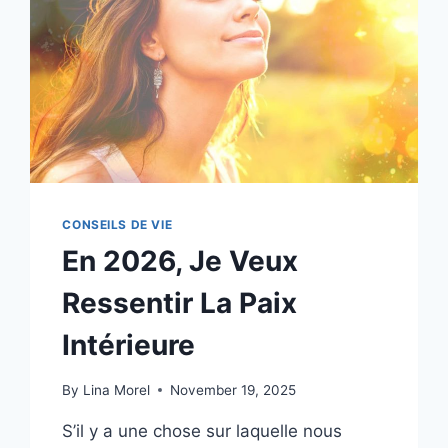
?
VOICI
COMMENT
TE
REMETTRE
SUR
LA
BONNE
VOIE
!
CONSEILS DE VIE
En 2026, Je Veux
Ressentir La Paix
Intérieure
By
Lina Morel
November 19, 2025
S’il y a une chose sur laquelle nous