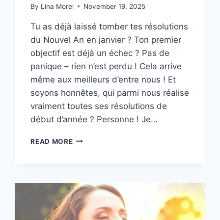
By
Lina Morel
November 19, 2025
Tu as déjà laissé tomber tes résolutions
du Nouvel An en janvier ? Ton premier
objectif est déjà un échec ? Pas de
panique – rien n’est perdu ! Cela arrive
même aux meilleurs d’entre nous ! Et
soyons honnêtes, qui parmi nous réalise
vraiment toutes ses résolutions de
début d’année ? Personne ! Je…
RÉSOLUTIONS
READ MORE
DU
NOUVEL
AN
DÉJÀ
ABANDONNÉES
EN
JANVIER