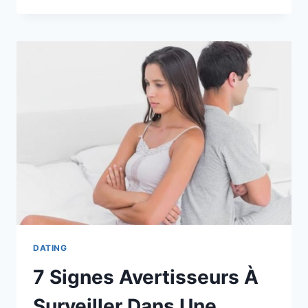
LUI
ENVOYER
UN
SMS
OU
NON
?
10
RÈGLES
D’OR
POUR
ÊTRE
SÛRE
DATING
7 Signes Avertisseurs À
Surveiller Dans Une