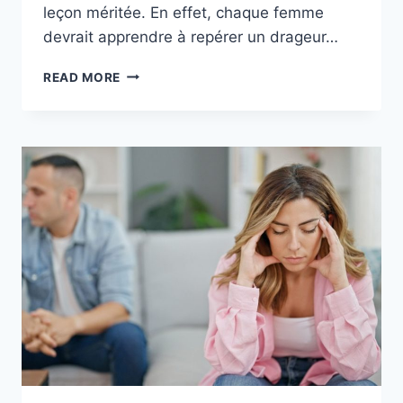
leçon méritée. En effet, chaque femme
devrait apprendre à repérer un drageur…
COMMENT
READ MORE
DÉSTABILISER
UN
SÉDUCTEUR
:
24
FAÇONS
DE
LE
BATTRE
À
SON
JEU