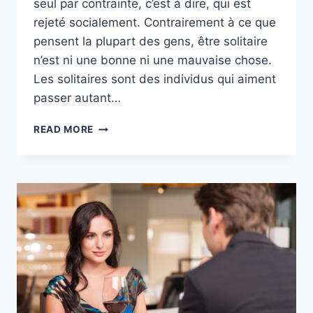
seul par contrainte, c’est à dire, qui est
rejeté socialement. Contrairement à ce que
pensent la plupart des gens, être solitaire
n’est ni une bonne ni une mauvaise chose.
Les solitaires sont des individus qui aiment
passer autant…
ÊTRE
READ MORE
SOLITAIRE
:
QUI
SONT
CES
PERSONNES
QUI
AIMENT
ÊTRE
SEULES
?