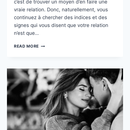
c’est de trouver un moyen d’en faire une
vraie relation. Donc, naturellement, vous
continuez à chercher des indices et des
signes qui vous disent que votre relation
n’est que…
6
READ MORE
TRISTES
SIGNES
QUE
VOTRE
QUASI
RELATION
AMOUREUSE
NE
SE
TRANSFORMERA
JAMAIS
EN
UNE