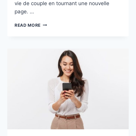
vie de couple en tournant une nouvelle
page. …
EFFET
READ MORE
DU
SILENCE
RADIO
SUR
LES
HOMMES:
À
QUOI
S’ATTENDRE
?