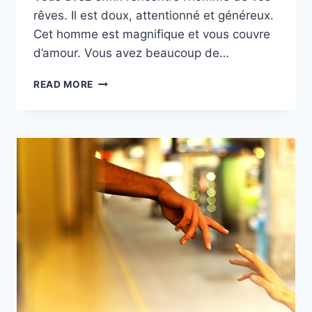
rêves. Il est doux, attentionné et généreux.
Cet homme est magnifique et vous couvre
d’amour. Vous avez beaucoup de…
QUAND
READ MORE
UN
HOMME
EST
AMOUREUX
IL
FUIT
LA
FEMME
QUI
LUI
PLAÎT,
POURQUOI?