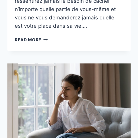
ressentirez jamais le besoin de cacher
n’importe quelle partie de vous-même et
vous ne vous demanderez jamais quelle
est votre place dans sa vie….
AVEC
READ MORE
LA
BONNE
PERSONNE,
VOUS
N’AUREZ
JAMAIS
À
VOUS
DEMANDER
OÙ
VOUS
EN
ÊTES