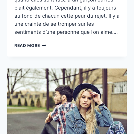
plait également. Cependant, il y a toujours
au fond de chacun cette peur du rejet. Il y a
une crainte de se tromper sur les
sentiments d’une personne que l’on aime….
COMMENT
READ MORE
SAVOIR
SI
JE
LUI
PLAIS
:
13
SIGNES
POUR
EN
ÊTRE
SÛRE