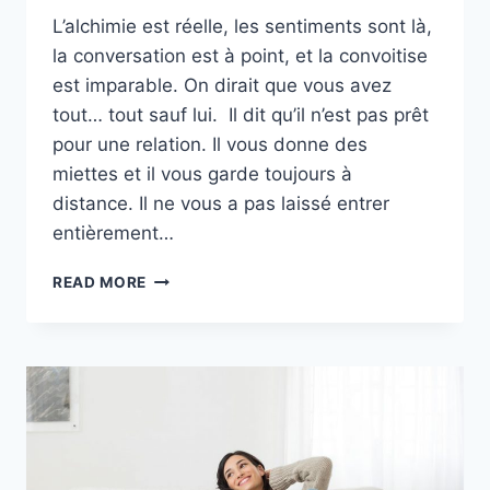
L’alchimie est réelle, les sentiments sont là,
la conversation est à point, et la convoitise
est imparable. On dirait que vous avez
tout… tout sauf lui. Il dit qu’il n’est pas prêt
pour une relation. Il vous donne des
miettes et il vous garde toujours à
distance. Il ne vous a pas laissé entrer
entièrement…
S’IL
READ MORE
NE
VEUT
PAS
D’UNE
RELATION,
NE
LUI
DONNEZ
PAS