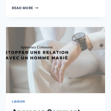
11
READ MORE
TÉMOIGNAGES
D’HOMMES
QUI
ONT
TROMPÉ
LEUR
FEMME
LIAISON