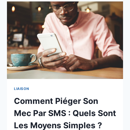
HOMME
MARIÉ
EST
AMOUREUX
DE
VOUS
?
10
SIGNES
LIAISON
Comment Piéger Son
Mec Par SMS : Quels Sont
Les Moyens Simples ?