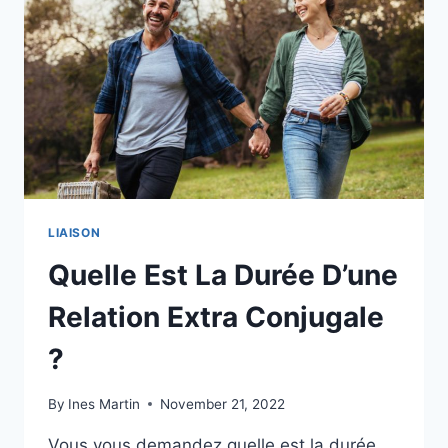
SONT
LES
MOYENS
SIMPLES
?
LIAISON
Quelle Est La Durée D’une
Relation Extra Conjugale
?
By
Ines Martin
November 21, 2022
Vous vous demandez quelle est la durée