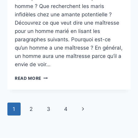
homme ? Que recherchent les maris
infidèles chez une amante potentielle ?
Découvrez ce que veut dire une maîtresse
pour un homme marié en lisant les
paragraphes suivants. Pourquoi est-ce
qu’un homme a une maîtresse ? En général,
un homme aura une maîtresse parce qu’il a
envie de voir…
QUE
READ MORE
REPRÉSENTE
UNE
MAÎTRESSE
POUR
Page
Next
1
2
3
4
UN
HOMME
navigation
Page
MARIÉ
SELON
VOUS