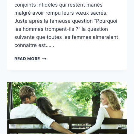
conjoints infidèles qui restent mariés
malgré avoir rompu leurs vœux sacrés.
Juste après la fameuse question “Pourquoi
les hommes trompent-ils ?” la question
suivante que toutes les femmes aimeraient
connaître est……
12
READ MORE
RAISONS
POUR
LESQUELLES
LES
MARIS
INFIDÈLES
RESTENT
AVEC
LEURS
FEMMES