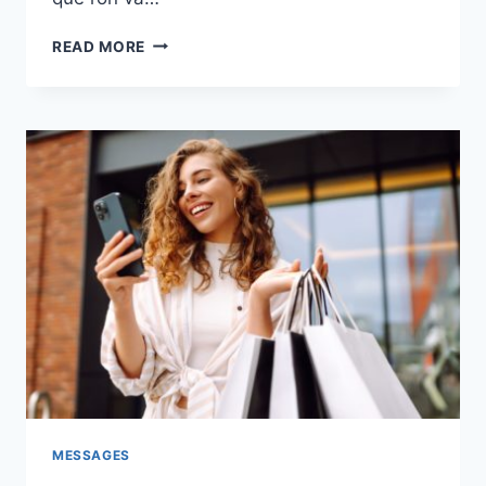
165
READ MORE
QUESTIONS
À
POSER
À
UN
MEC
POUR
MIEUX
LE
CONNAÎTRE
MESSAGES