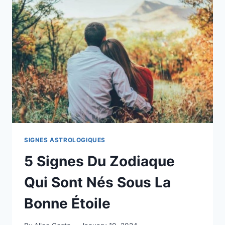
SOUHAITER
UNE
BONNE
JOURNÉE
À
UN
PROCHE
SIGNES ASTROLOGIQUES
5 Signes Du Zodiaque
Qui Sont Nés Sous La
Bonne Étoile