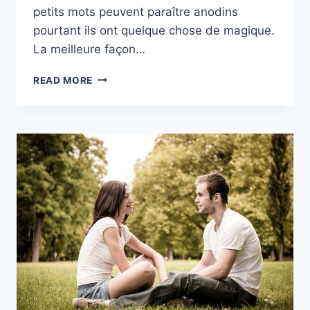
petits mots peuvent paraître anodins
pourtant ils ont quelque chose de magique.
La meilleure façon…
JE
READ MORE
PENSE
FORT
À
TOI
:
53
SMS
D’AMOUR
POUR
LE
LUI
DIRE