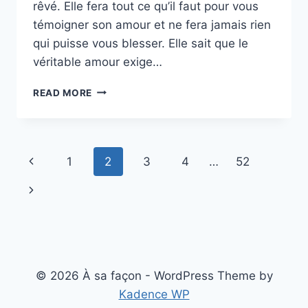
rêvé. Elle fera tout ce qu’il faut pour vous
témoigner son amour et ne fera jamais rien
qui puisse vous blesser. Elle sait que le
véritable amour exige…
LES
READ MORE
3
FEMMES
LES
PLUS
Page
Previous
1
2
3
4
…
52
ATTIRANTES
DU
navigation
Page
Next
ZODIAQUE
Page
© 2026 À sa façon - WordPress Theme by
Kadence WP