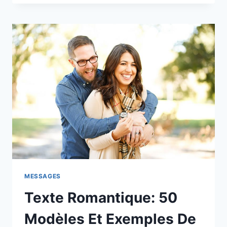
AMOUR
:
22
SMS
D’AMOUR
À
ENVOYER
À
VOTRE
MOITIÉ
MESSAGES
Texte Romantique: 50
Modèles Et Exemples De