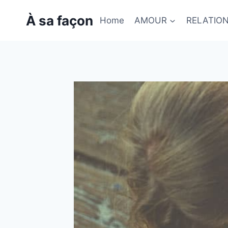
Skip
À sa façon
to
Home
AMOUR
RELATIO
content