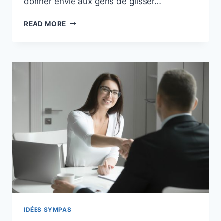
donner envie aux gens de glisser…
COMMENT
READ MORE
RÉDIGER
UNE
BONNE
DESCRIPTION
SUR
UN
SITE
DE
RENCONTRE
?
IDÉES SYMPAS