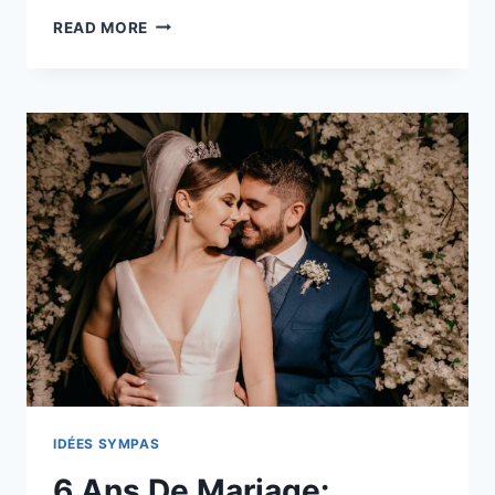
20
READ MORE
ANS
DE
MARIAGE
:
COMMENT
CÉLÉBRER
CE
BEL
ÉVÈNEMENT
?
IDÉES SYMPAS
6 Ans De Mariage: