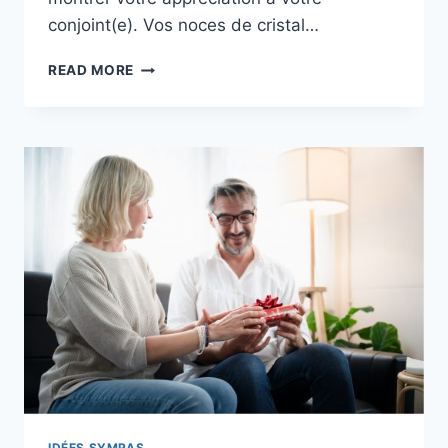
conjoint(e). Vos noces de cristal…
15
READ MORE
ANS
DE
MARIAGE
:
COMMENT
FÊTER
SES
NOCES
DE
CRISTAL
?
IDÉES SYMPAS