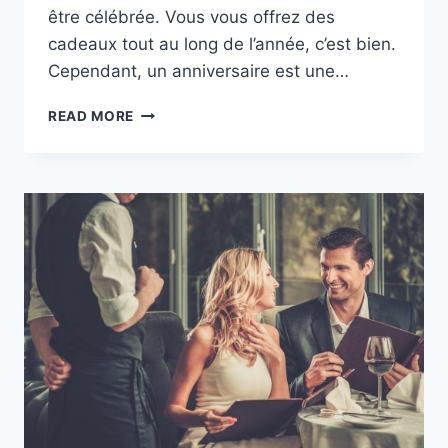
être célébrée. Vous vous offrez des
cadeaux tout au long de l’année, c’est bien.
Cependant, un anniversaire est une…
LES
READ MORE
NOCES
DE
SOIE
:
DES
IDÉES
ORIGINALES
POUR
12
ANS
DE
MARIAGE