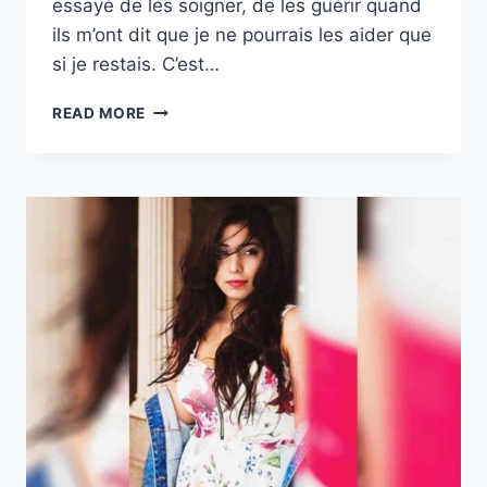
essayé de les soigner, de les guérir quand
ils m’ont dit que je ne pourrais les aider que
si je restais. C’est…
10
READ MORE
CONSEILS
SI
VOUS
ÊTES
AMOUREUSE
D’UN
HOMME
ÉMOTIONNELLEMENT
INDISPONIBLE