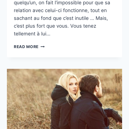
quelqu’un, on fait l’impossible pour que sa
relation avec celui-ci fonctionne, tout en
sachant au fond que c’est inutile … Mais,
c’est plus fort que vous. Vous tenez
tellement à lui…
SI
READ MORE
VOUS
DEVEZ
VOUS
PLIER
EN
QUATRE
POUR
LUI,
C’EST
QU’IL
N’EST
PAS
LE