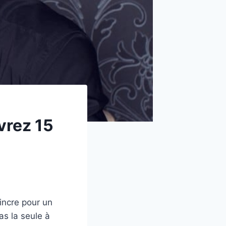
vrez 15
incre pour un
s la seule à