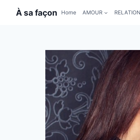
Skip
À sa façon
to
Home
AMOUR
RELATIO
content