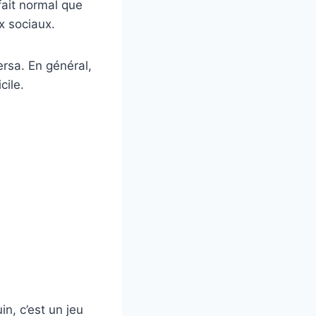
fait normal que
x sociaux.
rsa. En général,
cile.
n, c’est un jeu