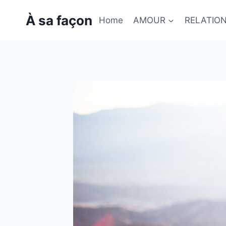
Skip
À sa façon
to
Home
AMOUR
RELATIO
content