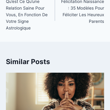
Qu’est Ce Qu’une
Félicitation Naissance
navigation
Relation Saine Pour
: 35 Modèles Pour
Vous, En Fonction De
Féliciter Les Heureux
Votre Signe
Parents
Astrologique
Similar Posts