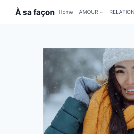
Skip
À sa façon
to
Home
AMOUR
RELATIO
content