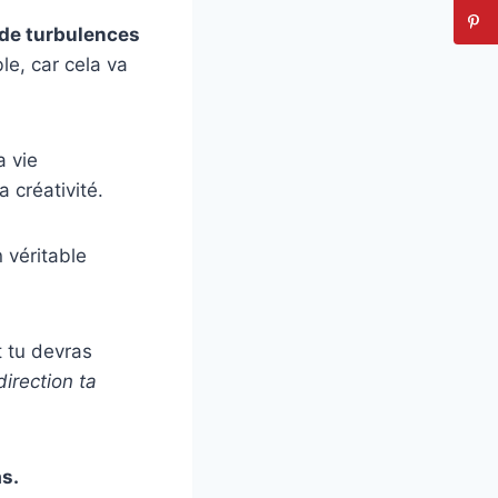
e de turbulences
e, car cela va
a vie
 créativité.
 véritable
t tu devras
irection ta
as.