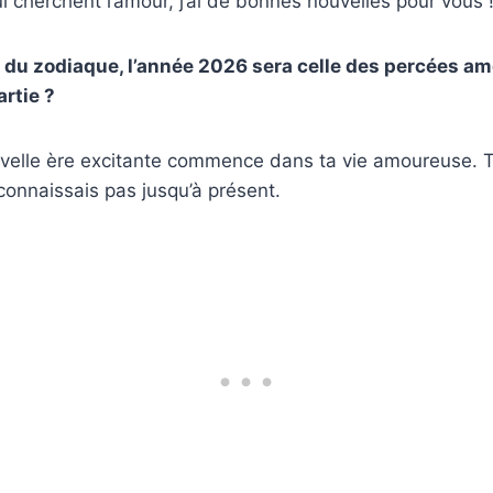
ui cherchent l’amour, j’ai de bonnes nouvelles pour vous 
 du zodiaque, l’année 2026 sera celle des percées a
artie ?
velle ère excitante commence dans ta vie amoureuse. T
onnaissais pas jusqu’à présent.