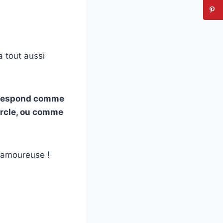
a tout aussi
orrespond comme
vercle, ou comme
e amoureuse !