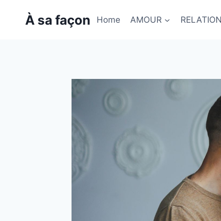
Skip
À sa façon
to
Home
AMOUR
RELATIO
content