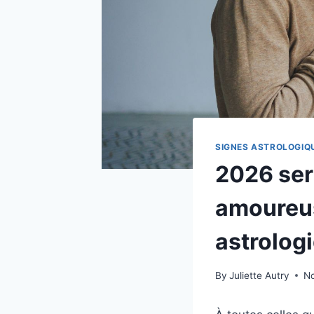
SIGNES ASTROLOGIQ
2026 ser
amoureus
astrologi
By
Juliette Autry
N