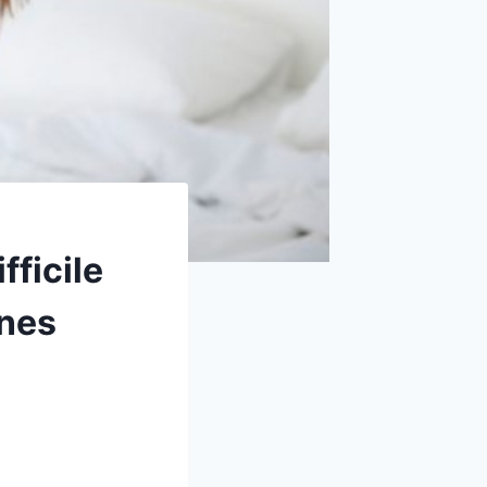
fficile
gnes