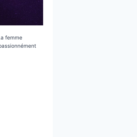
 La femme
e passionnément