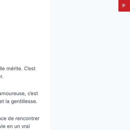
le mérite. C’est
r.
 amoureuse, c’est
et la gentillesse.
nce de rencontrer
vie en un vrai