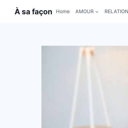
Skip
À sa façon
to
Home
AMOUR
RELATIO
content