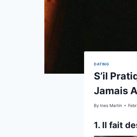
DATING
S’il Prat
Jamais 
By
Ines Martin
Febr
1. Il fait