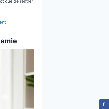
ôt que de rentrer
ent
 amie