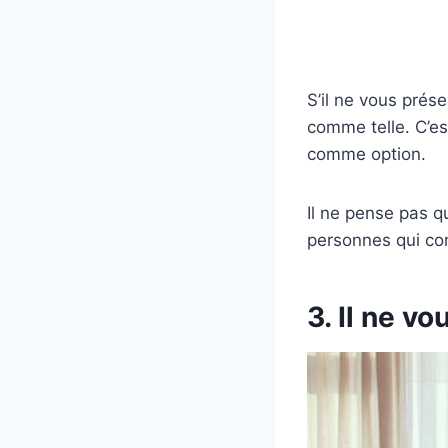
S’il ne vous prés
comme telle. C’es
comme option.
Il ne pense pas q
personnes qui com
3. Il ne vo