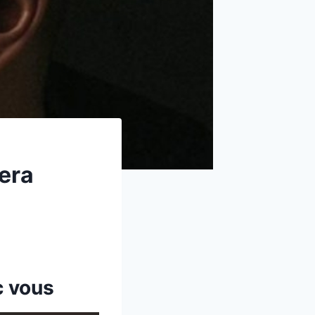
bera
c vous