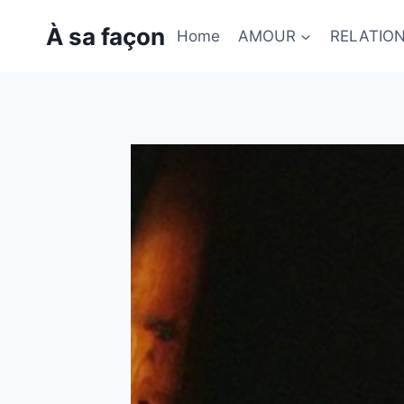
Skip
À sa façon
to
Home
AMOUR
RELATIO
content