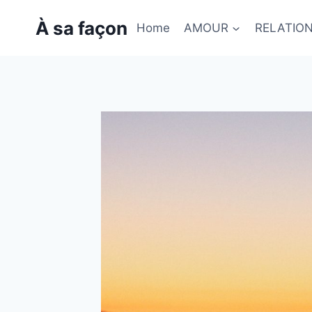
Skip
À sa façon
to
Home
AMOUR
RELATIO
content