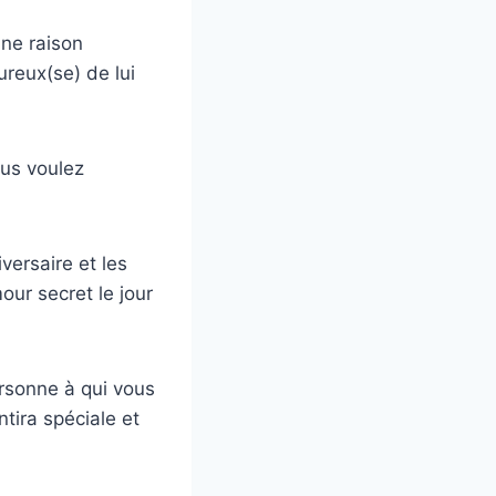
une raison
reux(se) de lui
ous voulez
versaire et les
ur secret le jour
ersonne à qui vous
tira spéciale et