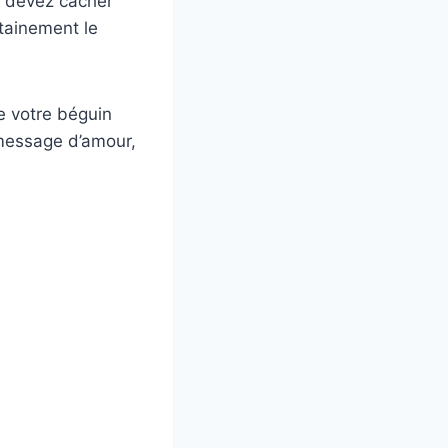
us devez cacher
rtainement le
e votre béguin
 message d’amour,