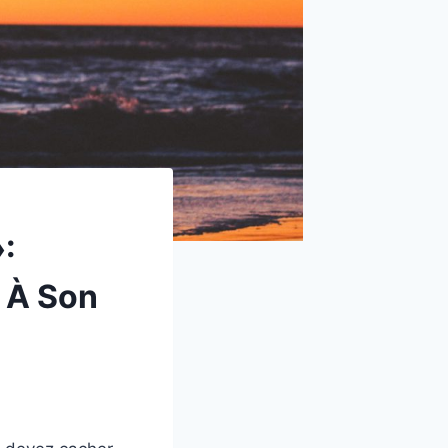
:
 À Son