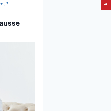
nt ?
 fausse