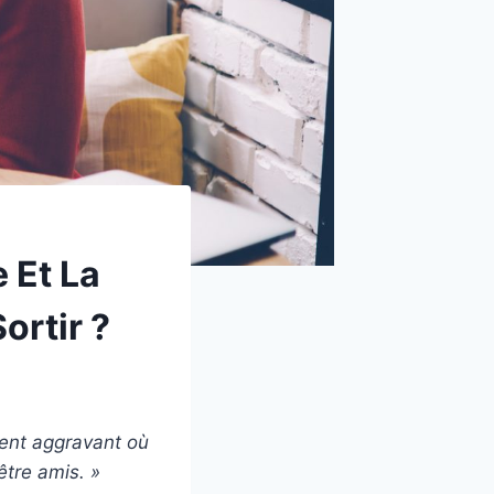
e Et La
ortir ?
ment aggravant où
être amis. »