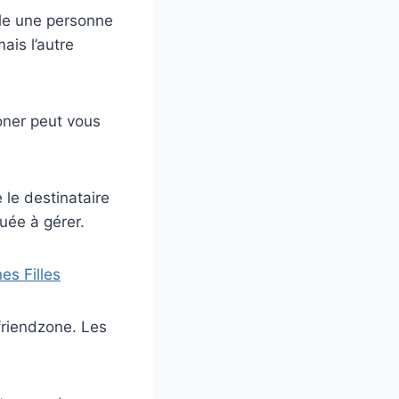
lle une personne
ais l’autre
oner peut vous
 le destinataire
uée à gérer.
es Filles
 friendzone. Les