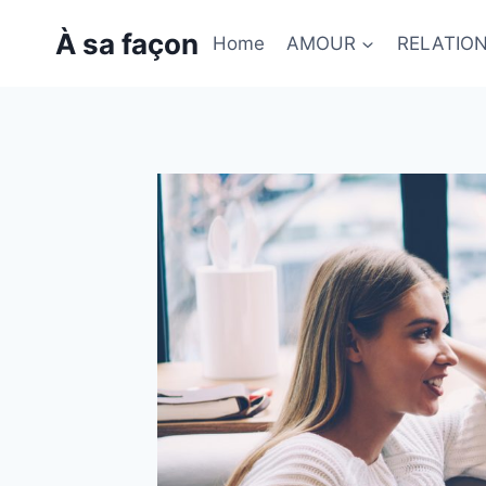
Skip
À sa façon
to
Home
AMOUR
RELATIO
content