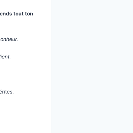
Prends tout ton
 bonheur.
ient.
rites.