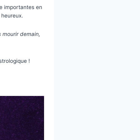
ie importantes en
s heureux.
s mourir demain,
strologique !