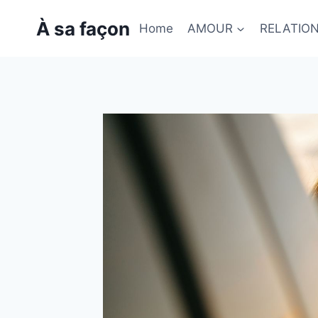
Skip
À sa façon
to
Home
AMOUR
RELATIO
content