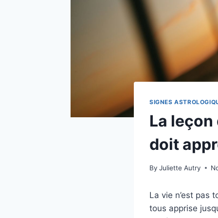
SIGNES ASTROLOGIQ
La leçon
doit app
By
Juliette Autry
N
La vie n’est pas 
tous apprise jusq