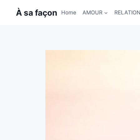
Skip
À sa façon
to
Home
AMOUR
RELATIO
content