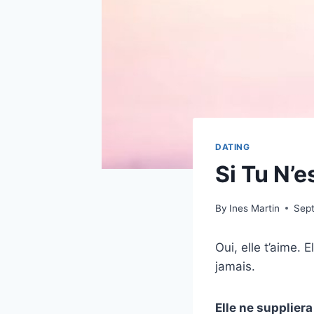
DATING
Si Tu N’e
By
Ines Martin
Sep
Oui, elle t’aime.
jamais.
Elle ne suppliera