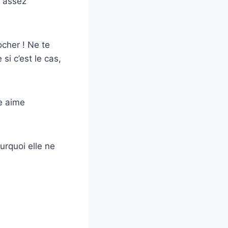
a assez
ocher ! Ne te
i c’est le cas,
le aime
urquoi elle ne