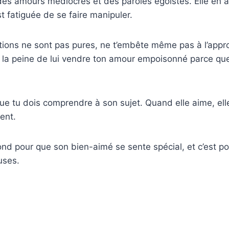
 des amours médiocres et des paroles égoïstes. Elle en 
st fatiguée de se faire manipuler.
ntions ne sont pas pures, ne t’embête même pas à l’appr
a peine de lui vendre ton amour empoisonné parce que s
que tu dois comprendre à son sujet. Quand elle aime, el
ent.
ond pour que son bien-aimé se sente spécial, et c’est po
uses.