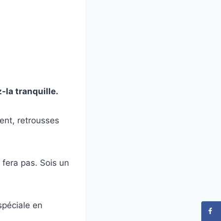
z-la tranquille.
ment, retrousses
 fera pas. Sois un
spéciale en