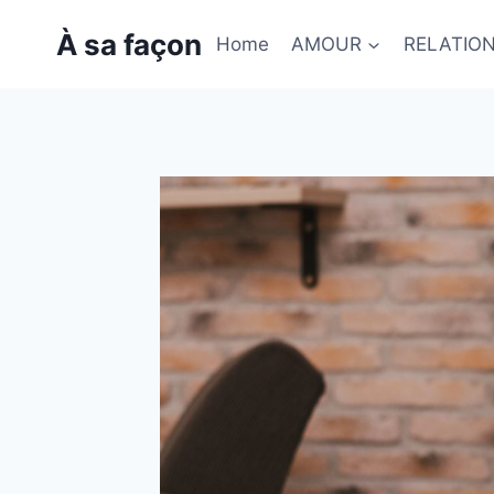
Skip
À sa façon
to
Home
AMOUR
RELATIO
content