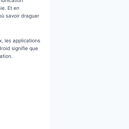
munication
ie. Et en
où savoir draguer
, les applications
roid signifie que
ation.