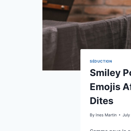
SÉDUCTION
Smiley Po
Emojis A
Dites
By
Ines Martin
July