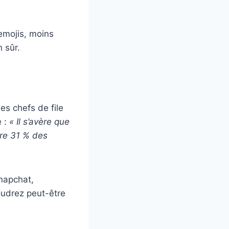
emojis, moins
 sûr.
es chefs de file
e :
« Il s’avère que
tre 31 % des
napchat,
oudrez peut-être