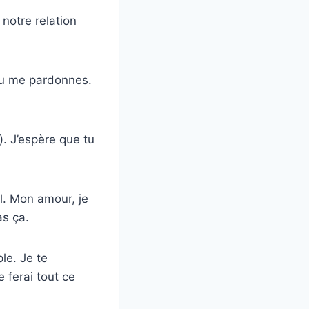
notre relation
 tu me pardonnes.
e). J’espère que tu
l. Mon amour, je
as ça.
le. Je te
ferai tout ce