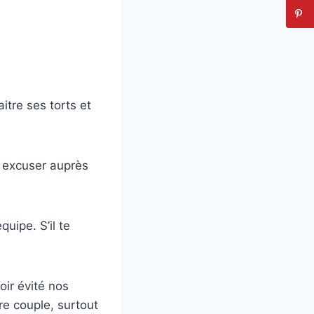
tre ses torts et
 excuser auprès
quipe. S’il te
oir évité nos
re couple, surtout