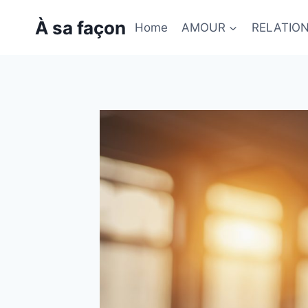
Skip
À sa façon
to
Home
AMOUR
RELATIO
content