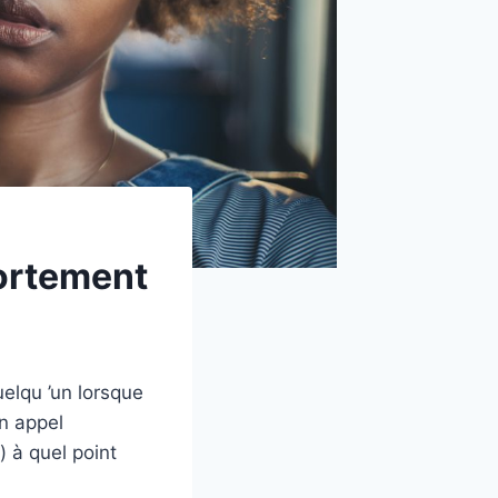
ortement
elqu ’un lorsque
n appel
 à quel point