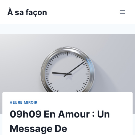
Skip
À sa façon
to
content
HEURE MIROIR
09h09 En Amour : Un
Message De