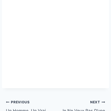
Post
PREVIOUS
NEXT
Un Homme, Un Vrai
Je Ne Veux Pas D’une