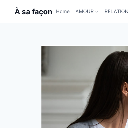
Skip
À sa façon
to
Home
AMOUR
RELATIO
content