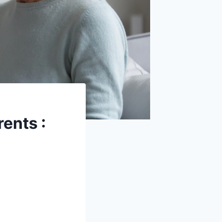
ents :