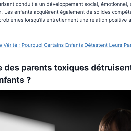
isant conduit à un développement social, émotionnel, c
in. Les enfants acquièrent également de solides compét
problèmes lorsqu’ils entretiennent une relation positive 
te Vérité : Pourquoi Certains Enfants Détestent Leurs Pa
 des parents toxiques détruisent
nfants ?