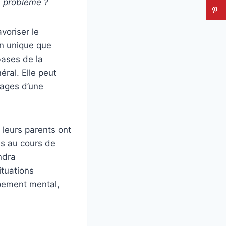
un problème ?
voriser le
en unique que
bases de la
ral. Elle peut
tages d’une
 leurs parents ont
s au cours de
ndra
tuations
ppement mental,