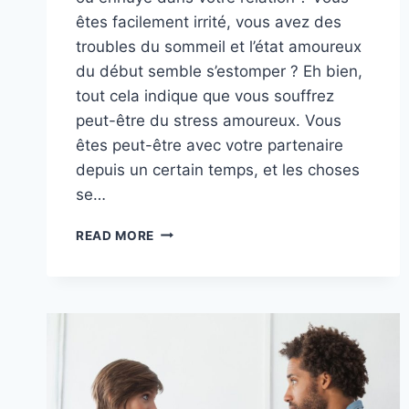
êtes facilement irrité, vous avez des
troubles du sommeil et l’état amoureux
du début semble s’estomper ? Eh bien,
tout cela indique que vous souffrez
peut-être du stress amoureux. Vous
êtes peut-être avec votre partenaire
depuis un certain temps, et les choses
se…
STRESS
READ MORE
AMOUREUX
:
LES
13
SYMPTÔMES
DU
BURN-
OUT
RELATIONNEL