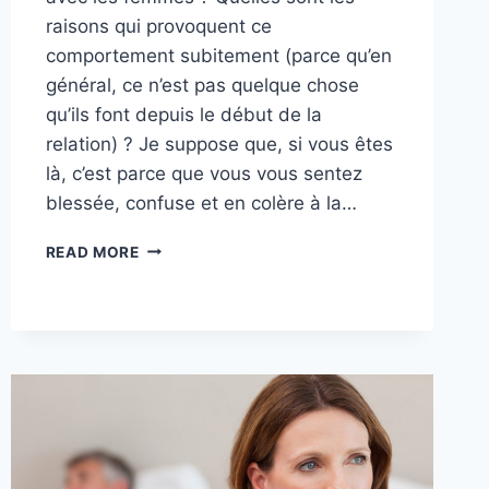
raisons qui provoquent ce
comportement subitement (parce qu’en
général, ce n’est pas quelque chose
qu’ils font depuis le début de la
relation) ? Je suppose que, si vous êtes
là, c’est parce que vous vous sentez
blessée, confuse et en colère à la…
POURQUOI
READ MORE
UN
HOMME
EST
MÉCHANT
AVEC
UNE
FEMME
?