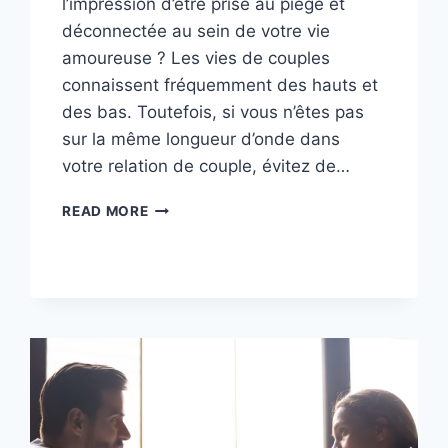
l’impression d’être prise au piège et
déconnectée au sein de votre vie
amoureuse ? Les vies de couples
connaissent fréquemment des hauts et
des bas. Toutefois, si vous n’êtes pas
sur la même longueur d’onde dans
votre relation de couple, évitez de…
EN
READ MORE
SAVOIR
PLUS
SUR
LES
COUPLES
QUI
NE
SE
VOIENT
PAS
SOUVENT