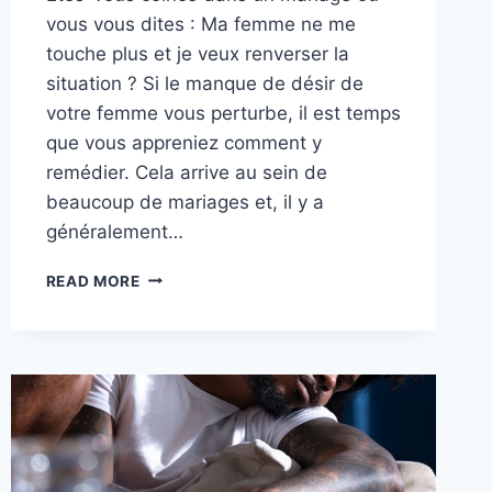
vous vous dites : Ma femme ne me
touche plus et je veux renverser la
situation ? Si le manque de désir de
votre femme vous perturbe, il est temps
que vous appreniez comment y
remédier. Cela arrive au sein de
beaucoup de mariages et, il y a
généralement…
MA
READ MORE
FEMME
NE
ME
TOUCHE
PLUS
:
LE
DÉSIR
SEXUEL