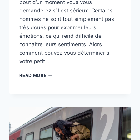
bout d’un moment vous vous
demanderez s’il est sérieux. Certains
hommes ne sont tout simplement pas
très doués pour exprimer leurs
émotions, ce qui rend difficile de
connaître leurs sentiments. Alors
comment pouvez vous déterminer si
votre petit…
IL
READ MORE
M’AIME
MAIS
NE
ME
LE
DIT
PAS
:
QUE
FAIRE