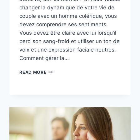
changer la dynamique de votre vie de
couple avec un homme colérique, vous
devez comprendre ses sentiments.
Vous devez être claire avec lui lorsqu’il
perd son sang-froid et utiliser un ton de
voix et une expression faciale neutres.
Comment gérer la…
MON
READ MORE
COPAIN
ME
FAIT
PEUR
QUAND
IL
S’ÉNERVE
:
BESOIN
D’AIDE