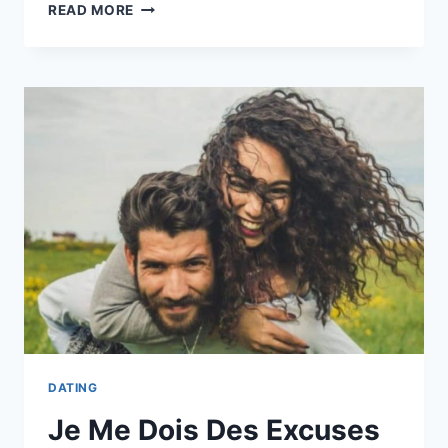
LES
READ MORE
8
SIGNAUX
CONTRADICTOIRES
LES
PLUS
COURANTS
QUE
LES
HOMMES
NOUS
ENVOIENT
ET
LEUR
SIGNIFICATION
DATING
Je Me Dois Des Excuses