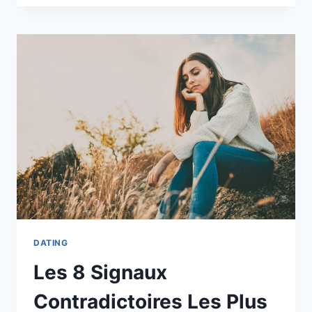
PRÉCOCES
INDIQUANT
QU’IL
DÉVELOPPE
PEUT-
ÊTRE
DES
SENTIMENTS
POUR
VOUS
DATING
Les 8 Signaux
Contradictoires Les Plus