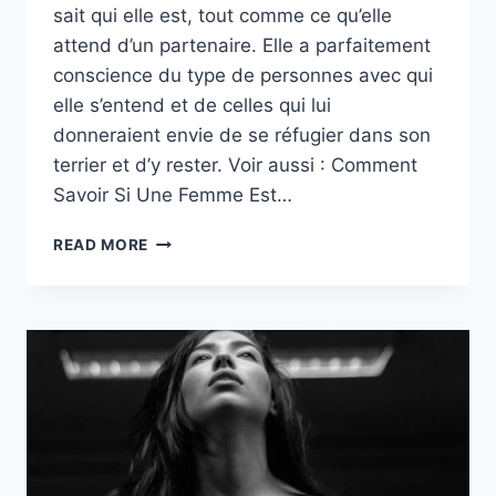
sait qui elle est, tout comme ce qu’elle
attend d’un partenaire. Elle a parfaitement
conscience du type de personnes avec qui
elle s’entend et de celles qui lui
donneraient envie de se réfugier dans son
terrier et d’y rester. Voir aussi : Comment
Savoir Si Une Femme Est…
13
READ MORE
RAISONS
EXPLIQUANT
POURQUOI
SORTIR
AVEC
UNE
FILLE
HABITUÉE
À
ÊTRE
SEULE