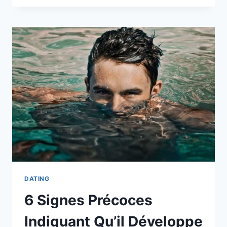
D’ALERTE
INDIQUANT
QUE
VOTRE
RELATION
EST
TEMPORAIRE
DATING
6 Signes Précoces
Indiquant Qu’il Développe