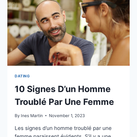
FAIRE
AVOIR
PAR
LES
MECS,
SUIVEZ
CES
9
RÈGLES
DATING
10 Signes D’un Homme
Troublé Par Une Femme
By
Ines Martin
November 1, 2023
Les signes d’un homme troublé par une
femme paraissent évidents. S’il y a une