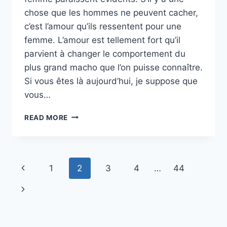
chose que les hommes ne peuvent cacher,
c’est l’amour qu’ils ressentent pour une
femme. L’amour est tellement fort qu’il
parvient à changer le comportement du
plus grand macho que l’on puisse connaître.
Si vous êtes là aujourd’hui, je suppose que
vous…
10
READ MORE
SIGNES
D’UN
HOMME
TROUBLÉ
Page
Previous
1
2
3
4
…
44
PAR
UNE
navigation
Page
Next
FEMME
Page