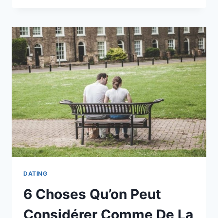
DOIS
DES
EXCUSES
POUR
AVOIR
SUPPORTÉ
DES
HOMMES
QUI
NE
ME
MÉRITAIENT
PAS
DATING
6 Choses Qu’on Peut
Considérer Comme De La