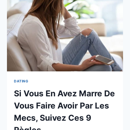
EST
VRAIMENT
AMOUREUX
À
TRAVERS
SES
SMS
DATING
Si Vous En Avez Marre De
Vous Faire Avoir Par Les
Mecs, Suivez Ces 9
Règles