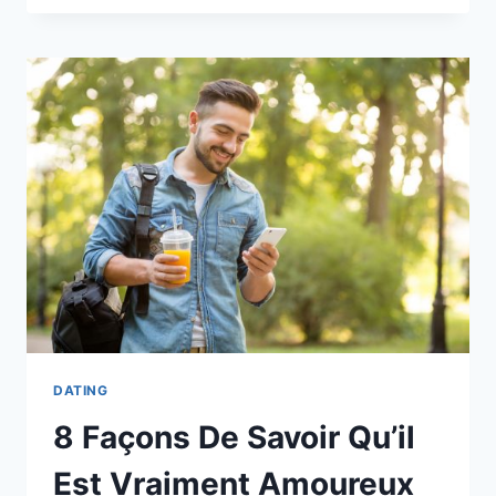
QU’ON
PEUT
CONSIDÉRER
COMME
DE
LA
TROMPERIE
MÊME
SI
ELLES
NE
SONT
PAS
PHYSIQUES
DATING
8 Façons De Savoir Qu’il
Est Vraiment Amoureux