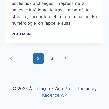
est lié aux archanges. Il représente la
sagesse intérieure, le travail acharné, la
stabilité, l’honnêteté et la détermination. En
numérologie, on l’appelle aussi…
444
READ MORE
SIGNIFICATION
DU
MESSAGE
ENVOYÉ
Page
Previous
Next
1
2
3
PAR
VOTRE
navigation
Page
Page
ANGE
GARDIEN
© 2026 À sa façon - WordPress Theme by
Kadence WP