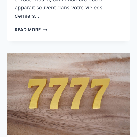
apparaît souvent dans votre vie ces
derniers…
LE
READ MORE
3333
:
LA
SIGNIFICATION
CACHÉE
DE
CE
NOMBRE
ANGÉLIQUE