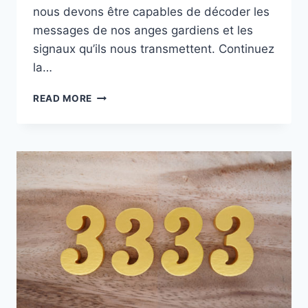
nous devons être capables de décoder les
messages de nos anges gardiens et les
signaux qu’ils nous transmettent. Continuez
la…
9999
READ MORE
:
LES
SIGNIFICATIONS
ET
LE
SYMBOLISME
DE
CE
NOMBRE
ANGÉLIQUE