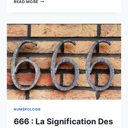
LE
READ MORE
6666
A
UNE
SIGNIFICATION
SPÉCIALE
:
DÉCOUVREZ
SES
SECRETS
NUMÉROLOGIE
666 : La Signification Des