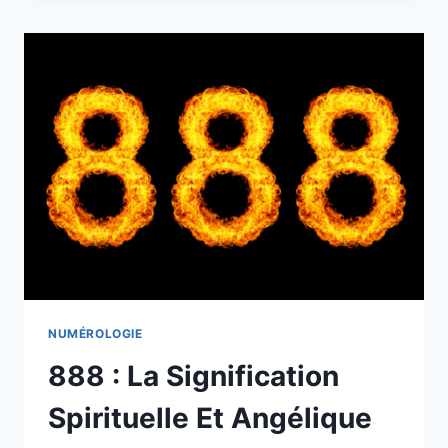
SIGNIFICATION
:
TOUT
SAVOIR
SUR
CE
NOMBRE
MYSTIQUE
EN
2022
NUMÉROLOGIE
888 : La Signification
Spirituelle Et Angélique