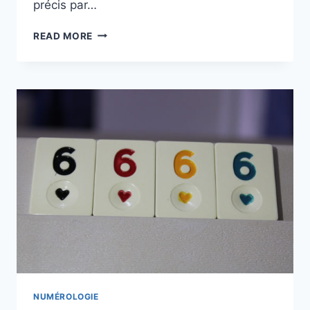
précis par…
LE
READ MORE
7777
:
UN
NOMBRE
QUI
PORTE
UNE
SIGNIFICATION
BIEN
PARTICULIÈRE
NUMÉROLOGIE