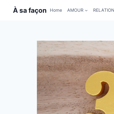
Skip
À sa façon
to
Home
AMOUR
RELATIO
content