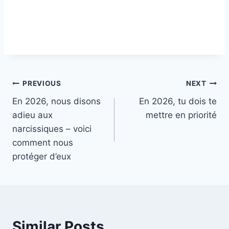
Post
PREVIOUS
NEXT
En 2026, nous disons
En 2026, tu dois te
navigation
adieu aux
mettre en priorité
narcissiques – voici
comment nous
protéger d’eux
Similar Posts