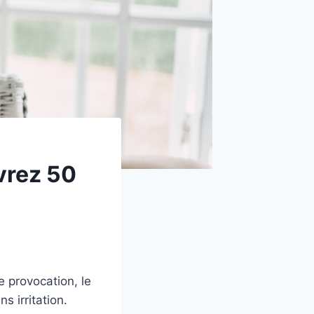
vrez 50
e provocation, le
s irritation.