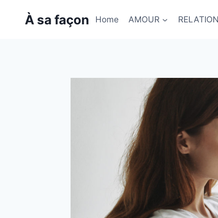
Skip
À sa façon
to
Home
AMOUR
RELATIO
content