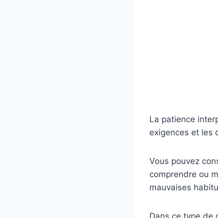
La patience interp
exigences et les 
Vous pouvez consi
comprendre ou mê
mauvaises habitu
Dans ce type de c