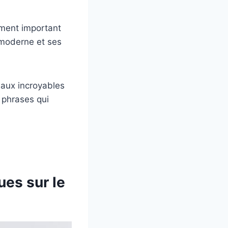
ément important
 moderne et ses
 aux incroyables
 phrases qui
ues sur le