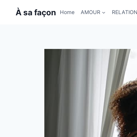
Skip
À sa façon
to
Home
AMOUR
RELATIO
content