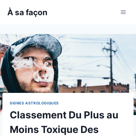
Skip
À sa façon
to
content
SIGNES ASTROLOGIQUES
Classement Du Plus au
Moins Toxique Des