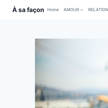
Skip
À sa façon
to
Home
AMOUR
RELATIO
content