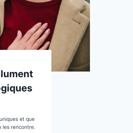
olument
ogiques
s uniques et que
 les rencontre.