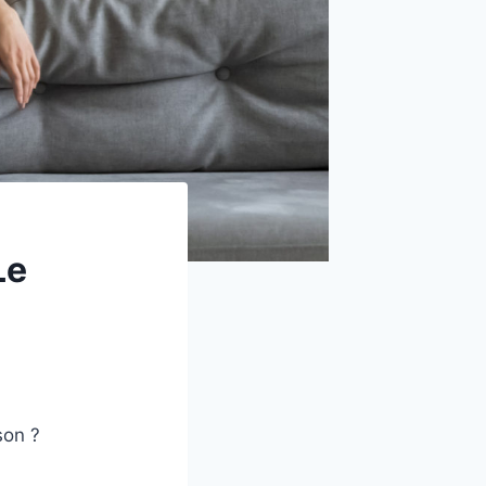
Le
son ?