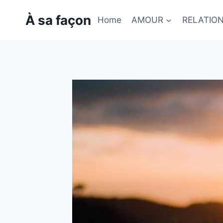
Skip
À sa façon
to
Home
AMOUR
RELATIO
content