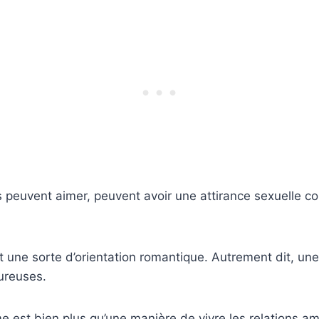
 peuvent aimer, peuvent avoir une attirance sexuelle 
 une sorte d’orientation romantique. Autrement dit, une
ureuses.
e est bien plus qu’une manière de vivre les relations am