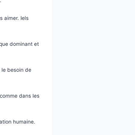
.
 aimer. Iels
ique dominant et
 le besoin de
e comme dans les
lation humaine.