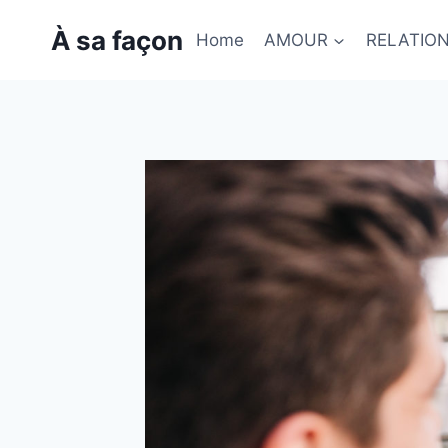
Skip
À sa façon
to
Home
AMOUR
RELATIO
content