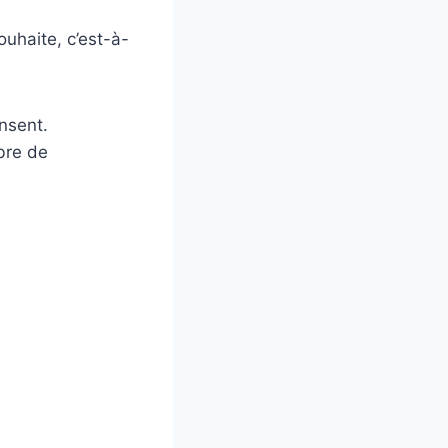
ouhaite, c’est-à-
nsent.
bre de