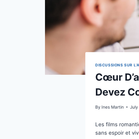
DISCUSSIONS SUR L
Cœur D’a
Devez Co
By
Ines Martin
July
Les films romant
sans espoir et v