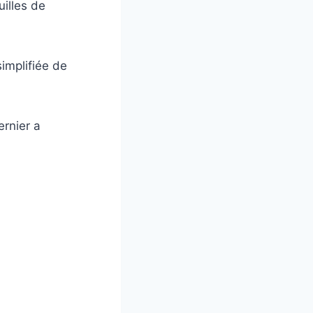
illes de
simplifiée de
ernier a