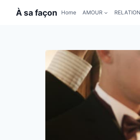
Skip
À sa façon
to
Home
AMOUR
RELATIO
content