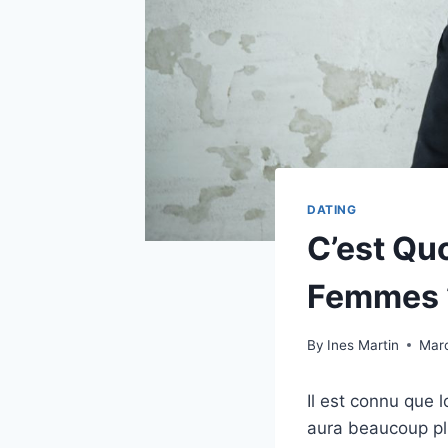
DATING
C’est Qu
Femmes 
By
Ines Martin
Marc
Il est connu que 
aura beaucoup plu