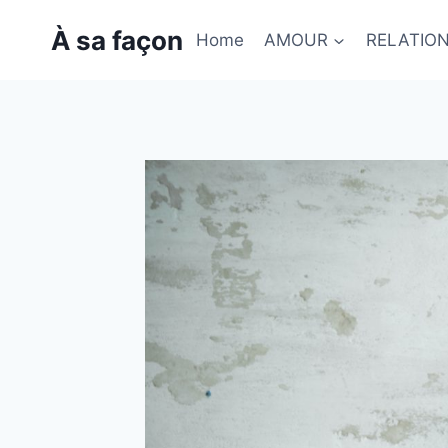
Skip
À sa façon
to
Home
AMOUR
RELATIO
content