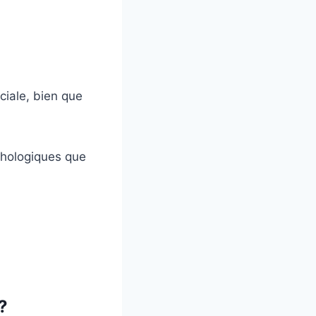
aciale, bien que
chologiques que
?