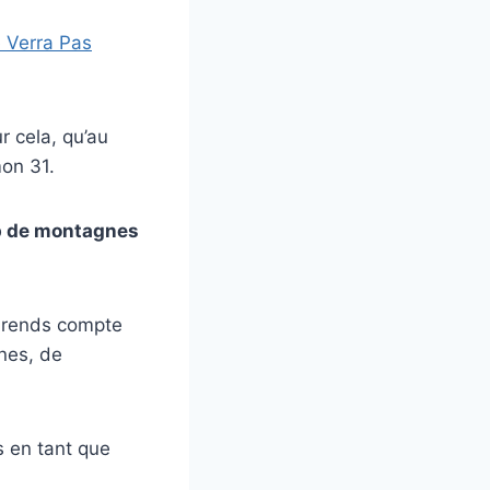
e Verra Pas
r cela, qu’au
mon 31.
up de montagnes
e rends compte
nnes, de
s en tant que