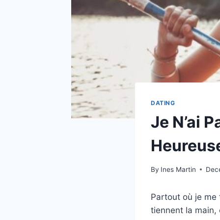
DATING
Je N’ai 
Heureus
By
Ines Martin
Dec
Partout où je me 
tiennent la main,