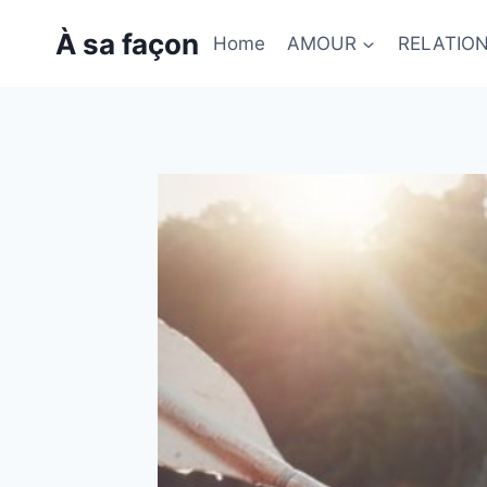
Skip
À sa façon
to
Home
AMOUR
RELATIO
content