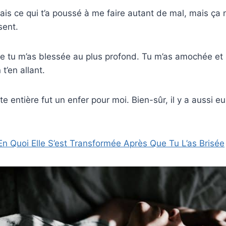
ais ce qui t’a poussé à me faire autant de mal, mais ça 
sent.
que tu m’as blessée au plus profond. Tu m’as amochée et
t’en allant.
ute entière fut un enfer pour moi. Bien-sûr, il y a aussi
 En Quoi Elle S’est Transformée Après Que Tu L’as Brisée