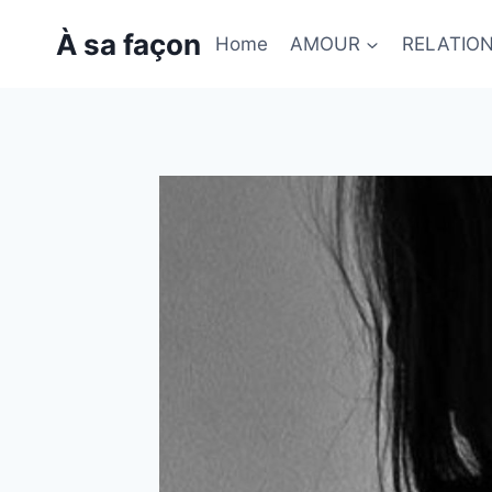
Skip
À sa façon
to
Home
AMOUR
RELATIO
content