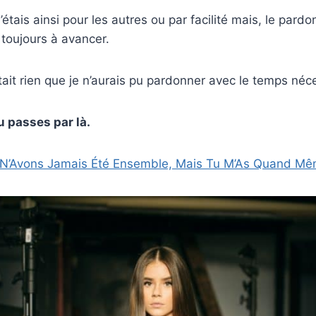
j’étais ainsi pour les autres ou par facilité mais, le pardo
 toujours à avancer.
était rien que je n’aurais pu pardonner avec le temps néc
u passes par là.
N’Avons Jamais Été Ensemble, Mais Tu M’As Quand Mê