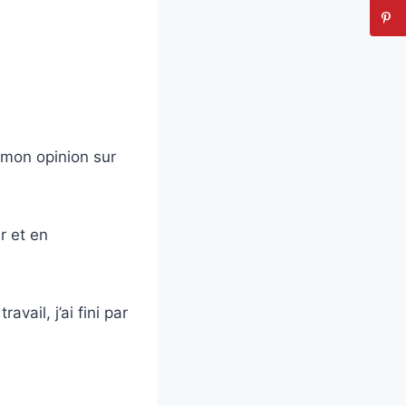
mon opinion sur
r et en
vail, j’ai fini par