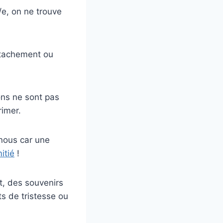
/e, on ne trouve
ttachement ou
ons ne sont pas
rimer.
 nous car une
itié
!
t, des souvenirs
s de tristesse ou