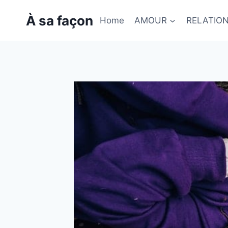
Skip
À sa façon
to
Home
AMOUR
RELATIO
content