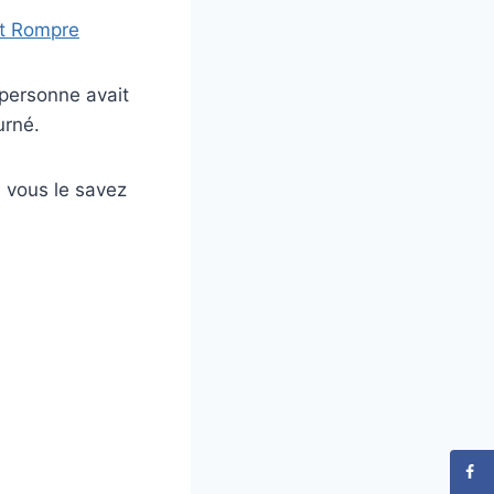
t Rompre
 personne avait
urné.
 vous le savez