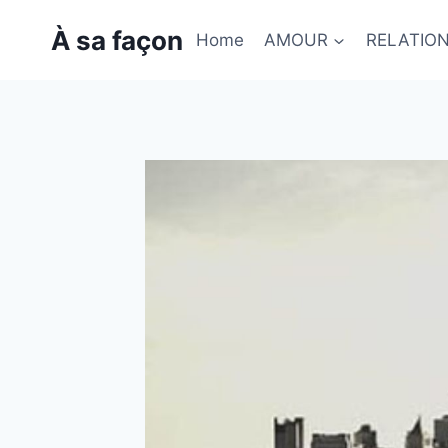
Skip
À sa façon
to
Home
AMOUR
RELATIO
content