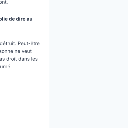
ont.
lie de dire au
étruit. Peut-être
rsonne ne veut
as droit dans les
ourné.