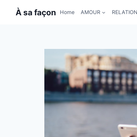
Skip
À sa façon
to
Home
AMOUR
RELATIO
content