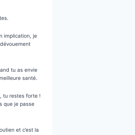
tes.
 implication, je
on dévouement
uand tu as envie
meilleure santé.
tu restes forte !
ps que je passe
utien et c’est la