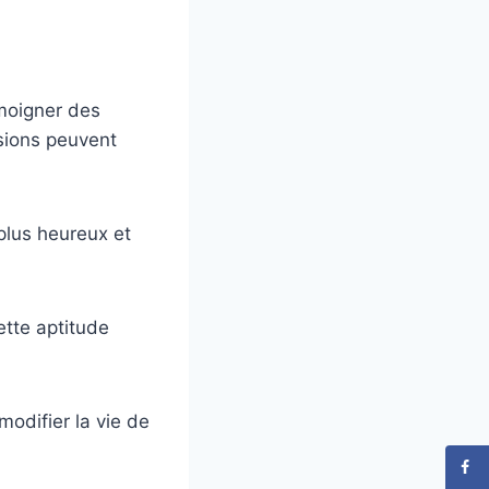
moigner des
sions peuvent
plus heureux et
ette aptitude
odifier la vie de