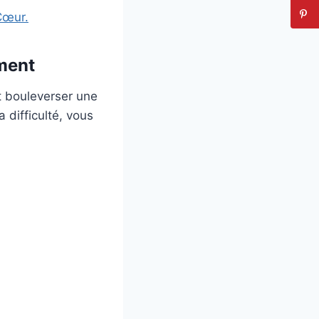
Cœur.
ment
t bouleverser une
 difficulté, vous