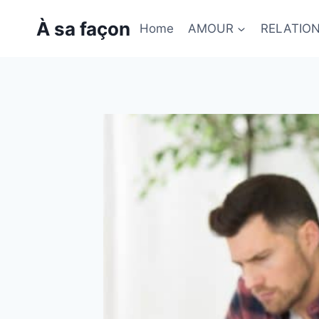
Skip
À sa façon
to
Home
AMOUR
RELATIO
content