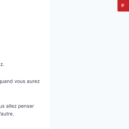
z.
 quand vous aurez
us allez penser
’autre.