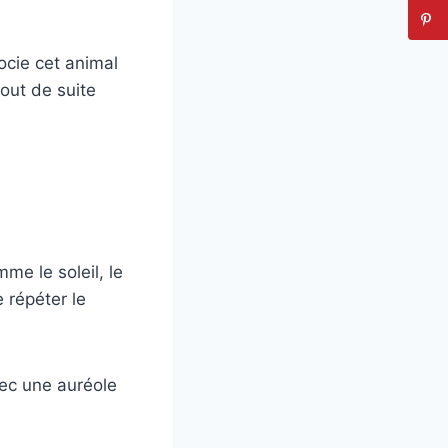
ocie cet animal
out de suite
mme le soleil, le
 répéter le
vec une auréole