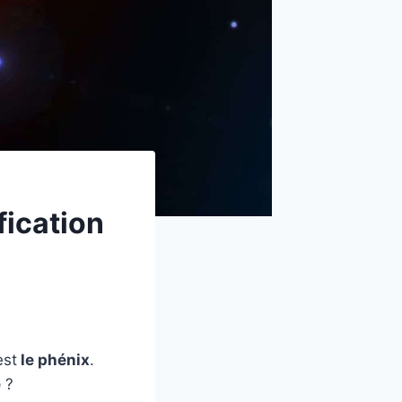
fication
est
le phénix
.
e
?