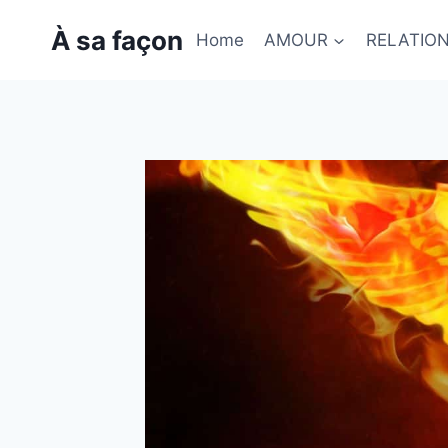
Skip
À sa façon
to
Home
AMOUR
RELATIO
content