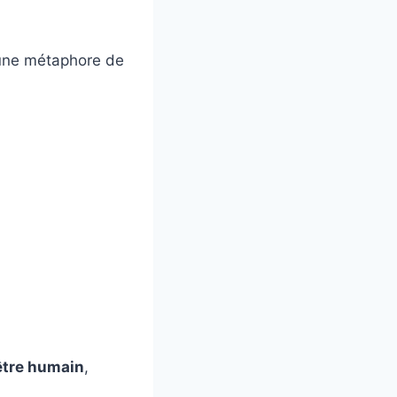
 une métaphore de
être humain
,