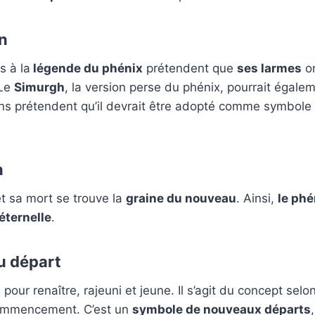
on
s à la
légende du phénix
prétendent que
ses larmes
on
 Le
Simurgh
, la version perse du phénix, pourrait égalem
ins prétendent qu’il devrait être adopté comme symbole
n
t sa mort se trouve la
graine du nouveau
. Ainsi,
le phé
 éternelle
.
u départ
, pour renaître, rajeuni et jeune. Il s’agit du concept selon
ommencement. C’est un
symbole de nouveaux départs