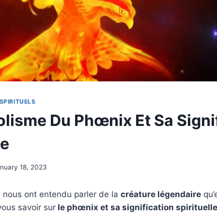
SPIRITUELS
lisme Du Phœnix Et Sa Signi
le
nuary 18, 2023
e nous ont entendu parler de la
créature légendaire
qu’
ous savoir sur
le
phœnix
et sa signification spirituell