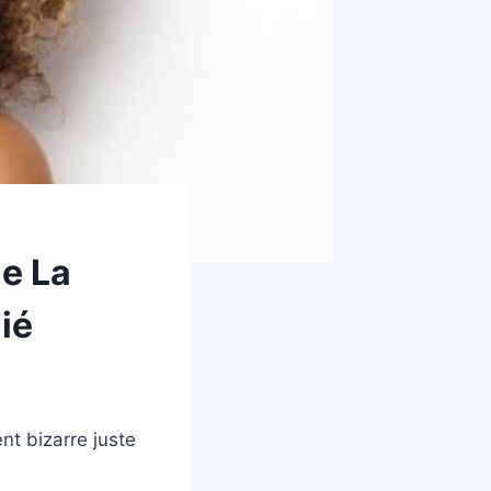
ue La
ié
t bizarre juste