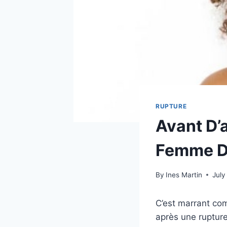
RUPTURE
Avant D’
Femme De
By
Ines Martin
July
C’est marrant co
après une rupture