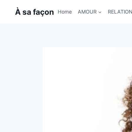
Skip
À sa façon
to
Home
AMOUR
RELATIO
content