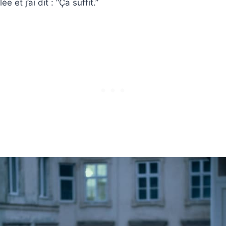
e et j’ai dit : “Ça suffit.”