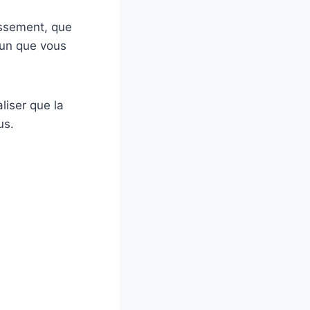
uissement, que
’un que vous
liser que la
us.